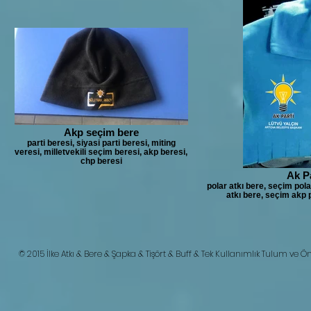
Akp seçim bere
parti beresi, siyasi parti beresi, miting
veresi, milletvekili seçim beresi, akp beresi,
chp beresi
Ak Pa
polar atkı bere, seçim pola
atkı bere, seçim akp 
© 2015 İlke Atkı & Bere & Şapka & Tişört & Buff & Tek Kullanımlık Tulum ve Ö