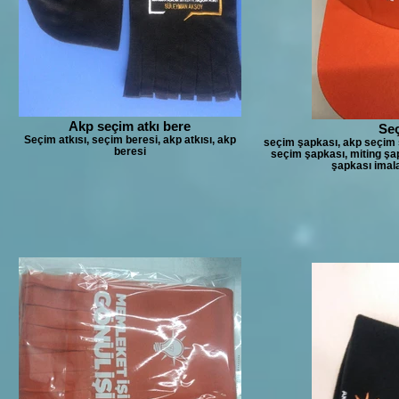
Akp seçim atkı bere
Seç
Seçim atkısı, seçim beresi, akp atkısı, akp
seçim şapkası, akp seçim 
beresi
seçim şapkası, miting şa
şapkası imal